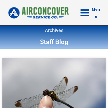
内
容
Men
を
u
ス
キ
Archives
ッ
プ
Staff Blog
ペ
ペ
ペ
ペ
ー
ー
ー
ー
ジ
ジ
ジ
ジ