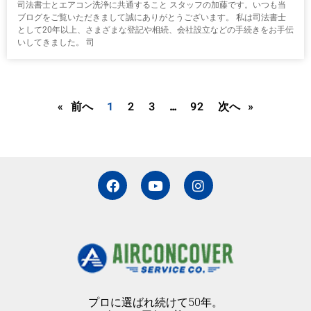
司法書士とエアコン洗浄に共通すること スタッフの加藤です。いつも当
ブログをご覧いただきまして誠にありがとうございます。 私は司法書士
として20年以上、さまざまな登記や相続、会社設立などの手続きをお手伝
いしてきました。 司
« 前へ
1
2
3
…
92
次へ »
F
Y
I
a
o
n
c
u
s
e
t
t
b
u
a
o
b
g
o
e
r
k
a
m
プロに選ばれ続けて50年。