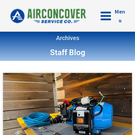
内
容
Men
を
u
ス
キ
Archives
ッ
プ
Staff Blog
ペ
ペ
ペ
ペ
ー
ー
ー
ー
ジ
ジ
ジ
ジ