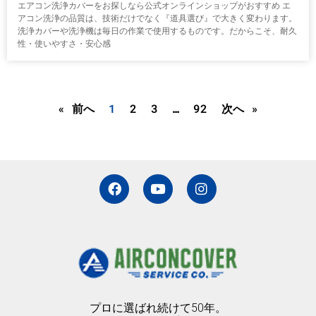
エアコン洗浄カバーをお探しなら公式オンラインショップがおすすめ エ
アコン洗浄の品質は、技術だけでなく『道具選び』で大きく変わります。
洗浄カバーや洗浄機は毎日の作業で使用するものです。だからこそ、耐久
性・使いやすさ・安心感
« 前へ
1
2
3
…
92
次へ »
F
Y
I
a
o
n
c
u
s
e
t
t
b
u
a
o
b
g
o
e
r
k
a
m
プロに選ばれ続けて50年。